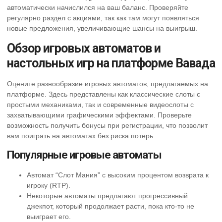
автоматически начислился на ваш баланс. Проверяйте
регулярно раздел с акциями, так как там могут появляться
новые предложения, увеличивающие шансы на выигрыш.
Обзор игровых автоматов и
настольных игр на платформе Вавада
Оцените разнообразие игровых автоматов, предлагаемых на
платформе. Здесь представлены как классические слоты с
простыми механиками, так и современные видеослоты с
захватывающими графическими эффектами. Проверьте
возможность получить бонусы при регистрации, что позволит
вам поиграть на автоматах без риска потерь.
Популярные игровые автоматы
Автомат “Слот Мания” с высоким процентом возврата к
игроку (RTP).
Некоторые автоматы предлагают прогрессивный
джекпот, который продолжает расти, пока кто-то не
выиграет его.