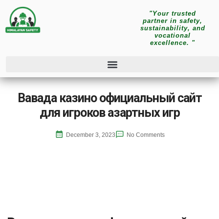
"Your trusted
partner in safety,
sustainability, and
vocational
excellence. "
Вавада казино официальный сайт
для игроков азартных игр
December 3, 2023
No Comments