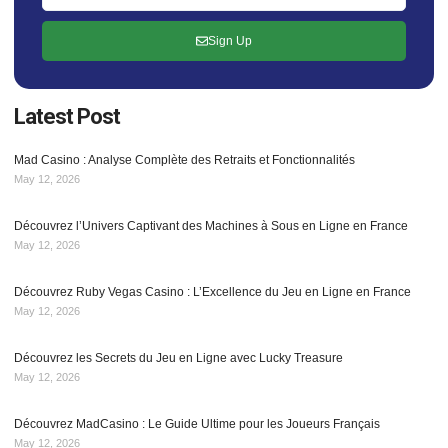
Sign Up
Latest Post
Mad Casino : Analyse Complète des Retraits et Fonctionnalités
May 12, 2026
Découvrez l’Univers Captivant des Machines à Sous en Ligne en France
May 12, 2026
Découvrez Ruby Vegas Casino : L’Excellence du Jeu en Ligne en France
May 12, 2026
Découvrez les Secrets du Jeu en Ligne avec Lucky Treasure
May 12, 2026
Découvrez MadCasino : Le Guide Ultime pour les Joueurs Français
May 12, 2026