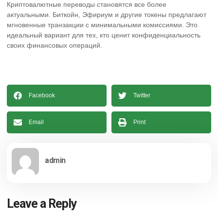
Криптовалютные переводы становятся все более
актуальными. Биткойн, Эфириум и другие токены предлагают
мгновенные транзакции с минимальными комиссиями. Это
идеальный вариант для тех, кто ценит конфиденциальность
своих финансовых операций.
Facebook
Twitter
Email
Print
admin
Leave a Reply