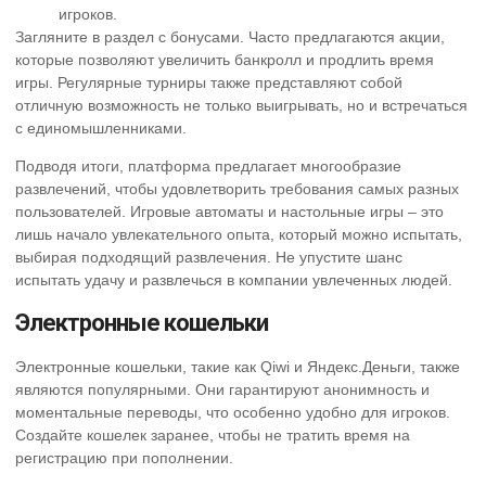
игроков.
Загляните в раздел с бонусами. Часто предлагаются акции,
которые позволяют увеличить банкролл и продлить время
игры. Регулярные турниры также представляют собой
отличную возможность не только выигрывать, но и встречаться
с единомышленниками.
Подводя итоги, платформа предлагает многообразие
развлечений, чтобы удовлетворить требования самых разных
пользователей. Игровые автоматы и настольные игры – это
лишь начало увлекательного опыта, который можно испытать,
выбирая подходящий развлечения. Не упустите шанс
испытать удачу и развлечься в компании увлеченных людей.
Электронные кошельки
Электронные кошельки, такие как Qiwi и Яндекс.Деньги, также
являются популярными. Они гарантируют анонимность и
моментальные переводы, что особенно удобно для игроков.
Создайте кошелек заранее, чтобы не тратить время на
регистрацию при пополнении.