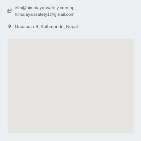
info@himalayansafety.com.np,
himalayansafety1@gmail.com
Gaushala-9, Kathmandu, Nepal