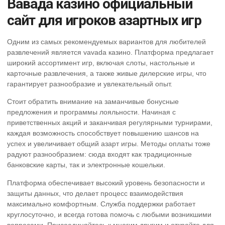
Вавада казино официальный
сайт для игроков азартных игр
Одним из самых рекомендуемых вариантов для любителей
развлечений является
vavada казино
. Платформа предлагает
широкий ассортимент игр, включая слоты, настольные и
карточные развлечения, а также живые дилерские игры, что
гарантирует разнообразие и увлекательный опыт.
Стоит обратить внимание на заманчивые бонусные
предложения и программы лояльности. Начиная с
приветственных акций и заканчивая регулярными турнирами,
каждая возможность способствует повышению шансов на
успех и увеличивает общий азарт игры. Методы оплаты тоже
радуют разнообразием: сюда входят как традиционные
банковские карты, так и электронные кошельки.
Платформа обеспечивает высокий уровень безопасности и
защиты данных, что делает процесс взаимодействия
максимально комфортным. Служба поддержки работает
круглосуточно, и всегда готова помочь с любыми возникшими
вопросами. Присоединяйтесь к многим другим и откройте для