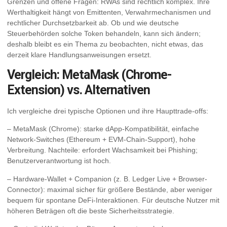
Grenzen und offene Fragen: RWAs sind rechtlich komplex. Ihre
Werthaltigkeit hängt von Emittenten, Verwahrmechanismen und
rechtlicher Durchsetzbarkeit ab. Ob und wie deutsche
Steuerbehörden solche Token behandeln, kann sich ändern;
deshalb bleibt es ein Thema zu beobachten, nicht etwas, das
derzeit klare Handlungsanweisungen ersetzt.
Vergleich: MetaMask (Chrome-
Extension) vs. Alternativen
Ich vergleiche drei typische Optionen und ihre Haupttrade-offs:
– MetaMask (Chrome): starke dApp-Kompatibilität, einfache
Network-Switches (Ethereum + EVM-Chain-Support), hohe
Verbreitung. Nachteile: erfordert Wachsamkeit bei Phishing;
Benutzerverantwortung ist hoch.
– Hardware-Wallet + Companion (z. B. Ledger Live + Browser-
Connector): maximal sicher für größere Bestände, aber weniger
bequem für spontane DeFi-Interaktionen. Für deutsche Nutzer mit
höheren Beträgen oft die beste Sicherheitsstrategie.