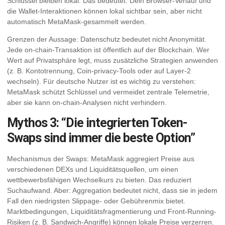
Schlüssel bleiben lokal. Das bedeutet: Dein Browser-Verlauf und
die Wallet-Interaktionen können lokal sichtbar sein, aber nicht
automatisch MetaMask-gesammelt werden.
Grenzen der Aussage: Datenschutz bedeutet nicht Anonymität.
Jede on-chain-Transaktion ist öffentlich auf der Blockchain. Wer
Wert auf Privatsphäre legt, muss zusätzliche Strategien anwenden
(z. B. Kontotrennung, Coin-privacy-Tools oder auf Layer-2
wechseln). Für deutsche Nutzer ist es wichtig zu verstehen:
MetaMask schützt Schlüssel und vermeidet zentrale Telemetrie,
aber sie kann on-chain-Analysen nicht verhindern.
Mythos 3: “Die integrierten Token-
Swaps sind immer die beste Option”
Mechanismus der Swaps: MetaMask aggregiert Preise aus
verschiedenen DEXs und Liquiditätsquellen, um einen
wettbewerbsfähigen Wechselkurs zu bieten. Das reduziert
Suchaufwand. Aber: Aggregation bedeutet nicht, dass sie in jedem
Fall den niedrigsten Slippage- oder Gebührenmix bietet.
Marktbedingungen, Liquiditätsfragmentierung und Front-Running-
Risiken (z. B. Sandwich-Angriffe) können lokale Preise verzerren.