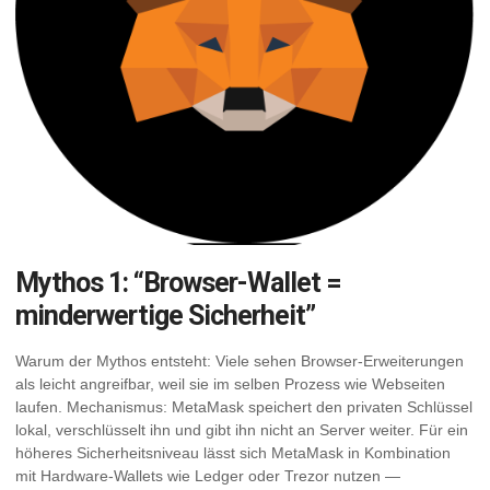
Mythos 1: “Browser-Wallet =
minderwertige Sicherheit”
Warum der Mythos entsteht: Viele sehen Browser-Erweiterungen
als leicht angreifbar, weil sie im selben Prozess wie Webseiten
laufen. Mechanismus: MetaMask speichert den privaten Schlüssel
lokal, verschlüsselt ihn und gibt ihn nicht an Server weiter. Für ein
höheres Sicherheitsniveau lässt sich MetaMask in Kombination
mit Hardware-Wallets wie Ledger oder Trezor nutzen —