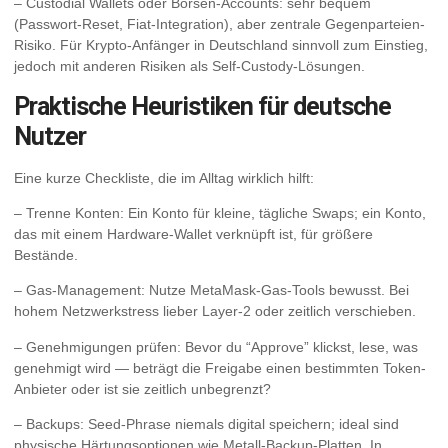
– Custodial Wallets oder Börsen-Accounts: sehr bequem
(Passwort-Reset, Fiat-Integration), aber zentrale Gegenparteien-
Risiko. Für Krypto-Anfänger in Deutschland sinnvoll zum Einstieg,
jedoch mit anderen Risiken als Self-Custody-Lösungen.
Praktische Heuristiken für deutsche
Nutzer
Eine kurze Checkliste, die im Alltag wirklich hilft:
– Trenne Konten: Ein Konto für kleine, tägliche Swaps; ein Konto,
das mit einem Hardware-Wallet verknüpft ist, für größere
Bestände.
– Gas-Management: Nutze MetaMask-Gas-Tools bewusst. Bei
hohem Netzwerkstress lieber Layer-2 oder zeitlich verschieben.
– Genehmigungen prüfen: Bevor du “Approve” klickst, lese, was
genehmigt wird — beträgt die Freigabe einen bestimmten Token-
Anbieter oder ist sie zeitlich unbegrenzt?
– Backups: Seed-Phrase niemals digital speichern; ideal sind
physische Härtungsoptionen wie Metall-Backup-Platten. In