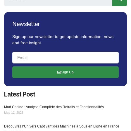
Newsletter
Sign up our newsletter to get update information, news
and free insight.
Sign Up
Latest Post
Mad Casino : Analyse Complète des Retraits et Fonctionnalités
May 12, 2026
Découvrez l’Univers Captivant des Machines à Sous en Ligne en France