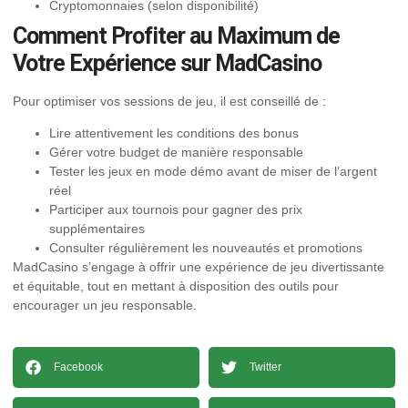
Cryptomonnaies (selon disponibilité)
Comment Profiter au Maximum de
Votre Expérience sur MadCasino
Pour optimiser vos sessions de jeu, il est conseillé de :
Lire attentivement les conditions des bonus
Gérer votre budget de manière responsable
Tester les jeux en mode démo avant de miser de l’argent
réel
Participer aux tournois pour gagner des prix
supplémentaires
Consulter régulièrement les nouveautés et promotions
MadCasino s’engage à offrir une expérience de jeu divertissante
et équitable, tout en mettant à disposition des outils pour
encourager un jeu responsable.
Facebook
Twitter