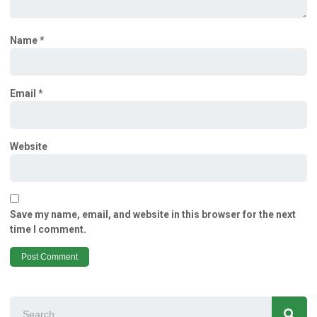
Name
*
Email
*
Website
Save my name, email, and website in this browser for the next
time I comment.