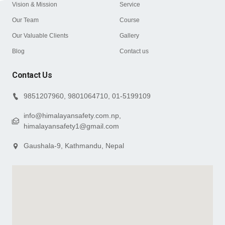
Vision & Mission
Service
Our Team
Course
Our Valuable Clients
Gallery
Blog
Contact us
Contact Us
9851207960, 9801064710, 01-5199109
info@himalayansafety.com.np,
himalayansafety1@gmail.com
Gaushala-9, Kathmandu, Nepal