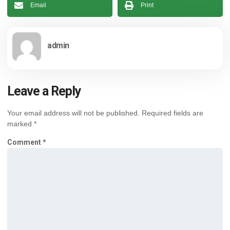
Email
Print
admin
Leave a Reply
Your email address will not be published.
Required fields are
marked
*
Comment
*