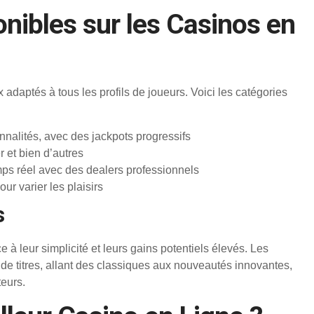
nibles sur les Casinos en
daptés à tous les profils de joueurs. Voici les catégories
nnalités, avec des jackpots progressifs
r et bien d’autres
mps réel avec des dealers professionnels
ur varier les plaisirs
s
 à leur simplicité et leurs gains potentiels élevés. Les
e titres, allant des classiques aux nouveautés innovantes,
teurs.