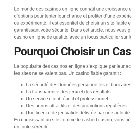
Le monde des casinos en ligne connaît une croissance ex
d’options pour tenter leur chance et profiter d’une expé
ou expérimenté, il est essentiel de choisir un site fiabl
garantissant votre sécurité. Dans cet article, nous vous g
casino en ligne de qualité, avec un focus particulier su
Pourquoi Choisir un Cas
La popularité des casinos en ligne s’explique par leur ac
les sites ne se valent pas. Un casino fiable garantit :
La sécurité des données personnelles et bancaire
La transparence des jeux et des résultats
Un service client réactif et professionnel
Des bonus attractifs et des promotions régulières
Une licence de jeu valide délivrée par une autorit
En choisissant un site comme le cashed casino, vous bén
en toute sérénité.