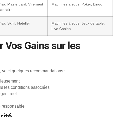
isa, Mastercard, Virement
Machines à sous, Poker, Bingo
ancaire
isa, Skrill, Neteller
Machines à sous, Jeux de table,
Live Casino
 Vos Gains sur les
s, voici quelques recommandations :
puleusement
rs les conditions associées
rgent réel
e responsable
rité