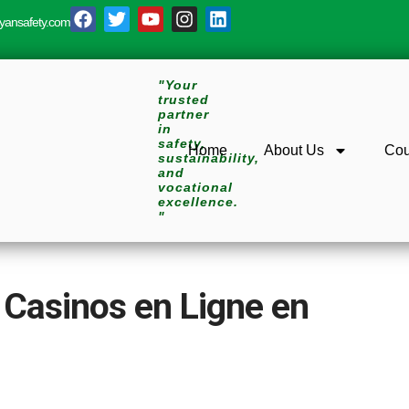
yansafety.com
"Your
trusted
partner
in
safety,
Home
About Us
Cou
sustainability,
and
vocational
excellence.
"
 Casinos en Ligne en