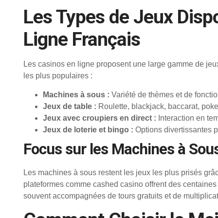
Les Types de Jeux Dispo
Ligne Français
Les casinos en ligne proposent une large gamme de jeux a
les plus populaires :
Machines à sous :
Variété de thèmes et de fonctio
Jeux de table :
Roulette, blackjack, baccarat, poke
Jeux avec croupiers en direct :
Interaction en te
Jeux de loterie et bingo :
Options divertissantes po
Focus sur les Machines à Sou
Les machines à sous restent les jeux les plus prisés grâce
plateformes comme cashed casino offrent des centaines d
souvent accompagnées de tours gratuits et de multiplica