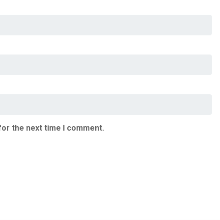
for the next time I comment.